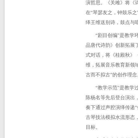
演哲思。《关雎》将《
在“琴瑟友之，钟鼓乐之
绎王维送别诗，鼓点与
“剧目创编”是教学
品唐代诗韵》创新拓展
式对话，将《桂殿秋》《
维，拓展音乐教育新领域
古而不拟古”的创作理念
“教学示范”是教
陈杨名等先后登台演出
奏下通过声腔演绎传递
古琴技法模拟水流形态，
目标。